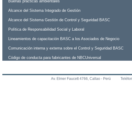
Buenas prácticas ambientales
Alcance del Sistema Integrado de Gestión
Alcance del Sistema Gestión de Control y Seguridad BASC
Política de Responsabilidad Social y Laboral
Lineamientos de capacitación BASC a los Asociados de Negocio
Comunicación interna y externa sobre el Control y Seguridad BASC
Código de conducta para fabricantes de NBCUniversal
Memorias
Hechos de Importancia
Av. Elmer Faucett 4766, Callao - Perú
Teléfo
Código de Conducta para Fabricantes - DISNEY
Código de Ética
Empaque que captura miradas