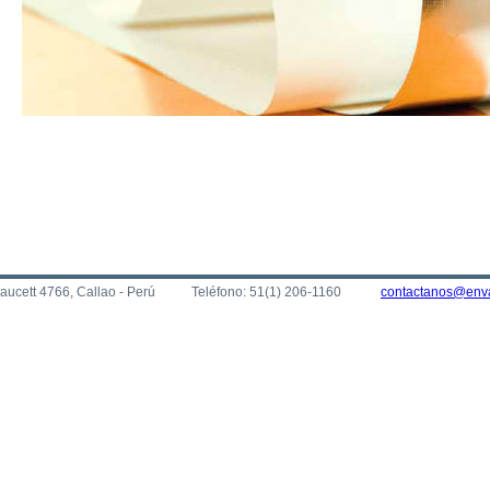
Faucett 4766, Callao - Perú
Teléfono: 51(1) 206-1160
contactanos@env